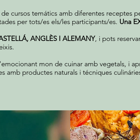
 de cursos temátics amb diferentes receptes pe
ades per tots/es els/les participants/es.
Una E
CASTELLÁ, ANGLÈS I ALEMANY
, i pots reserv
ixis.
 l'emocionant mon de cuinar amb vegetals, i apr
les amb productes naturals i técniques culinárie