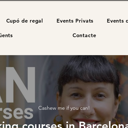
Cupó de regal
Events Privats
Events 
üents
Contacte
Cashew me if you can!
ing courses in Barcelona