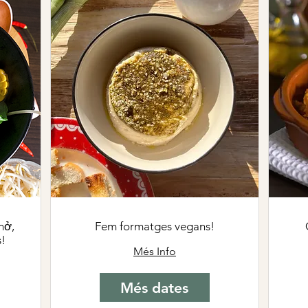
hở,
Fem formatges vegans!
s!
Més Info
Més dates