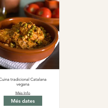
Cuina tradicional Catalana
vegana
Més Info
Més dates