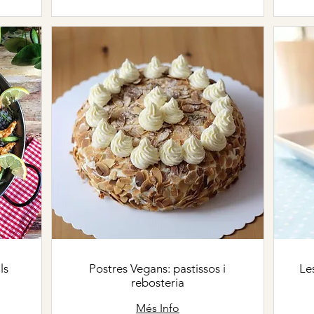
ls
Postres Vegans: pastissos i
Le
rebosteria
Més Info