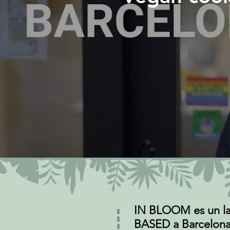
IN BLOOM es un lab
BASED
a Barcelona.