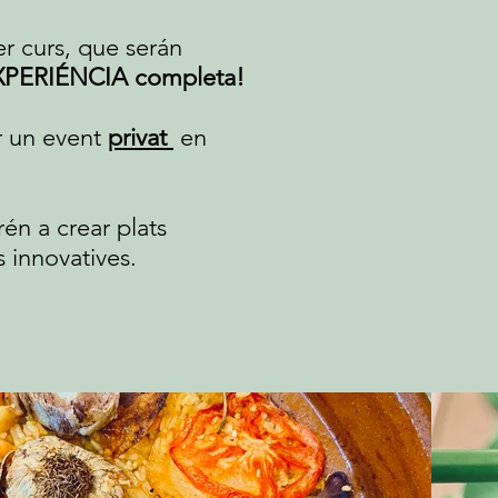
r curs, que serán
XPERIÉNCIA completa!
ar un event
privat
en
én a crear plats
s innovatives.