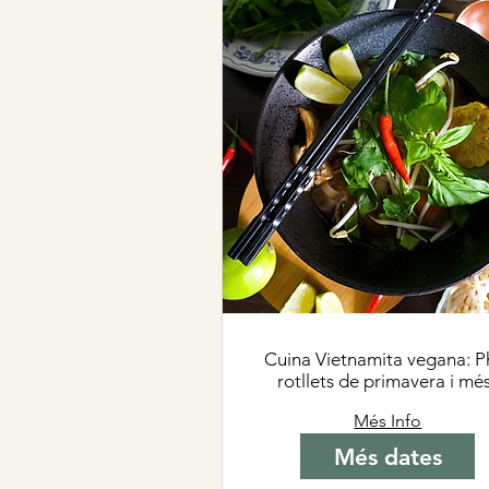
Cuina Vietnamita vegana: P
rotllets de primavera i mé
Més Info
Més dates