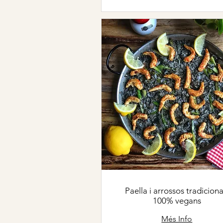
Paella i arrossos tradiciona
100% vegans
Més Info