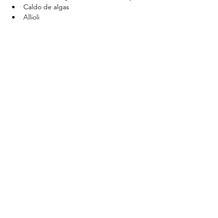
Caldo de algas
Allioli
Fideuà con “calamares” de Konjak
Fideos, berenjena, pimiento rojo, vino 
blanco
“Calamares” veganos hechos de 
Konjak, marinados y salteados
Caldo de algas
Compartir este evento