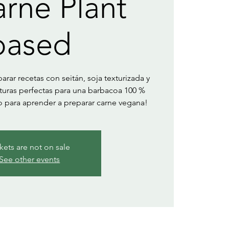
arne Plant
based
rar recetas con seitán, soja texturizada y
exturas perfectas para una barbacoa 100 %
so para aprender a preparar carne vegana!
kets are not on sale
See other events