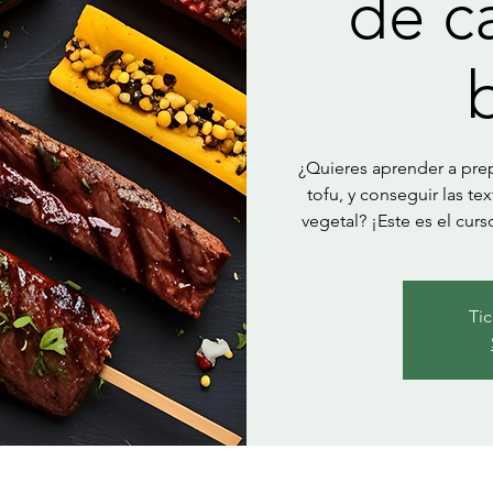
de c
¿Quieres aprender a prepa
tofu, y conseguir las t
vegetal? ¡Este es el cur
Tic