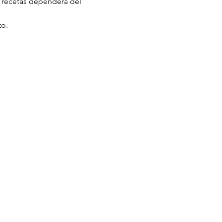
e recetas dependerá del 
to.