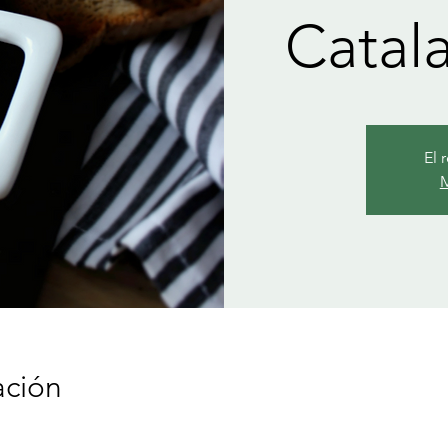
Catal
El 
M
ación