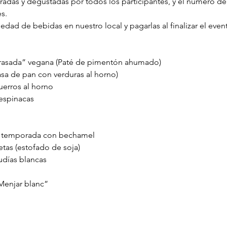
oradas y degustadas por todos los participantes, y el número d
s.
iedad de bebidas en nuestro local y pagarlas al finalizar el even
brasada” vegana (Paté de pimentón ahumado)
sa de pan con verduras al horno)
erros al horno
 espinacas
 temporada con bechamel
tas (estofado de soja)
udías blancas
enjar blanc”