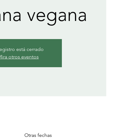
ana vegana
registro está cerrado
ira otros eventos
Otras fechas