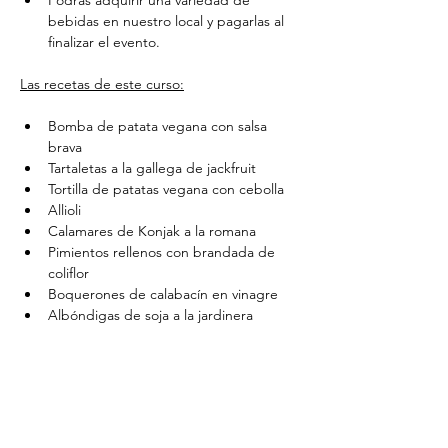
bebidas en nuestro local y pagarlas al 
finalizar el evento.
Las recetas de este curso:
Bomba de patata vegana con salsa 
brava
Tartaletas a la gallega de jackfruit
Tortilla de patatas vegana con cebolla
Allioli
Calamares de Konjak a la romana
Pimientos rellenos con brandada de 
coliflor
Boquerones de calabacín en vinagre
Albóndigas de soja a la jardinera
Ensaladilla vegana con atún de 
garbanzos
Compartir este evento