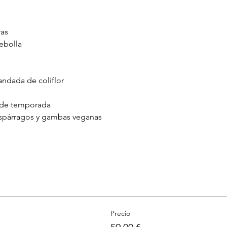
ras
cebolla
andada de coliflor
s de temporada
espárragos y gambas veganas
Precio