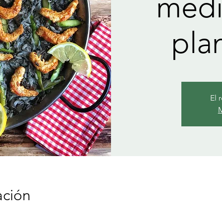
medi
pla
El 
M
ación