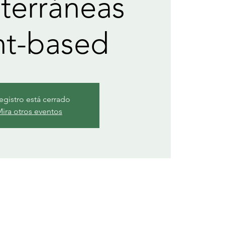
terráneas
nt-based
registro está cerrado
ira otros eventos