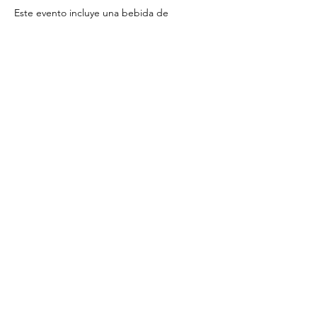
Este evento incluye una bebida de 
bienvenida.
Precio
59,00 €
Compartir este evento