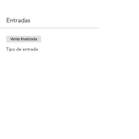
Entradas
Venta finalizada
Tipo de entrada
Cocina Nórdica Gourmet
Este evento incluye una bebida de 
Precio
59,00 €
Compartir este evento