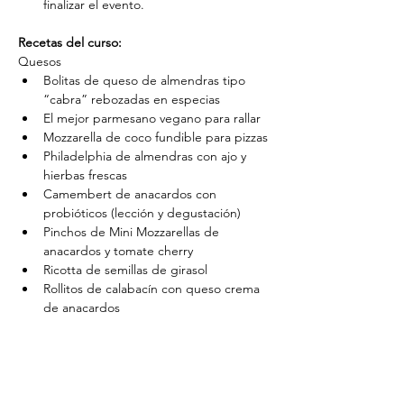
finalizar el evento.
Recetas del curso:
Quesos
Bolitas de queso de almendras tipo 
“cabra” rebozadas en especias
El mejor parmesano vegano para rallar 
Mozzarella de coco fundible para pizzas
Philadelphia de almendras con ajo y 
hierbas frescas
Camembert de anacardos con 
probióticos (lección y degustación)
Pinchos de Mini Mozzarellas de 
anacardos y tomate cherry
Ricotta de semillas de girasol
Rollitos de calabacín con queso crema 
de anacardos
Salsa de queso tipo “cheddar” para 
nachos, con pico de gallo
Provolone de coco