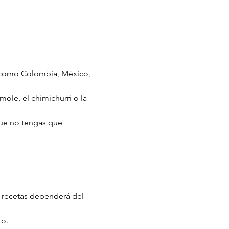
s como Colombia, México, 
le, el chimichurri o la 
que no tengas que 
e recetas dependerá del 
to.