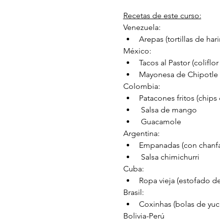
Recetas de este curso:
Venezuela:
Arepas (tortillas de har
México:
Tacos al Pastor (coliflor
Mayonesa de Chipotle
Colombia:
Patacones fritos (chips
 Salsa de mango
 Guacamole
Argentina:
Empanadas (con chanfa
 Salsa chimichurri
Cuba:
Ropa vieja (estofado de
Brasil:
Coxinhas (bolas de yuca
Bolivia-Perú