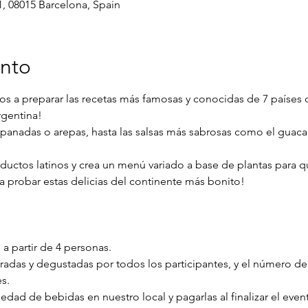
1, 08015 Barcelona, Spain
ento
os a preparar las recetas más famosas y conocidas de 7 paíse
rgentina!
anadas o arepas, hasta las salsas más sabrosas como el guacamo
ductos latinos y crea un menú variado a base de plantas para 
 probar estas delicias del continente más bonito!
 a partir de 4 personas.
oradas y degustadas por todos los participantes, y el número d
s.
iedad de bebidas en nuestro local y pagarlas al finalizar el even