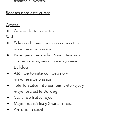
finalizar el evento.
Recetas para este curso:
Gyozas:
Gyozas de tofu y setas
Sushi:
Salmón de zanahoria con aguacate y 
mayonesa de wasabi
Berenjena marinada "Nasu Dengaku" 
con espinacas, sésamo y mayonesa 
Bulldog
Atún de tomate con pepino y 
mayonesa de wasabi
Tofu Tonkatsu frito con pimiento rojo, y 
mayonesa estilo Bulldog
Caviar de frutos rojos
Mayonesa básica y 3 variaciones.
Arroz para sushi
Comida callejera:
Fideos Udon
Okonomiyaki