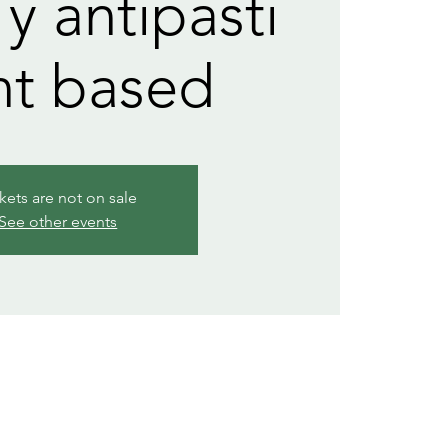
 y antipasti
nt based
kets are not on sale
See other events