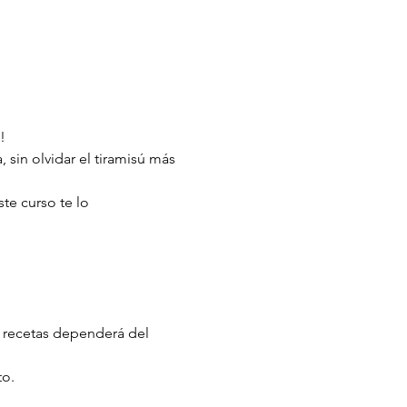
!
sin olvidar el tiramisú más 
te curso te lo 
e recetas dependerá del 
to.