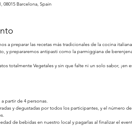
1, 08015 Barcelona, Spain
ento
s a preparar las recetas más tradicionales de la cocina italiana
to, y prepararemos antipasti como la parmiggiana de berenjena, 
s totalmente Vegetales y sin que falte ni un solo sabor, ¡en es
 a partir de 4 personas.
oradas y degustadas por todos los participantes, y el número d
s.
iedad de bebidas en nuestro local y pagarlas al finalizar el even