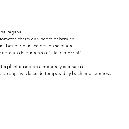
ana vegana
tomates cherry en vinagre balsámico
ant based de anacardos en salmuera
 no-atún de garbanzos "a la tramezzini"
cotta plant based de almendra y espinacas
ú de soja, verduras de temporada y bechamel cremosa