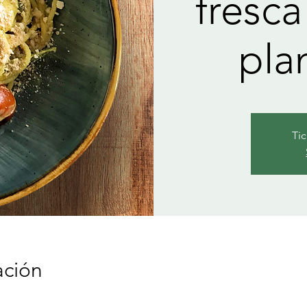
fresca
pla
Tic
ación