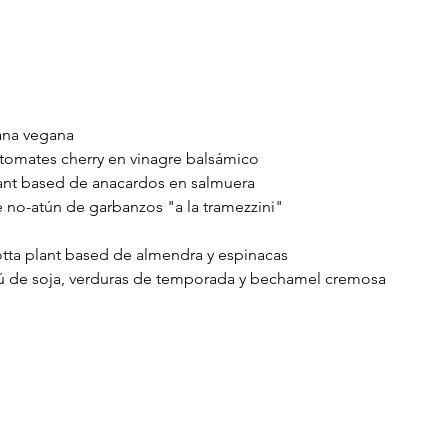
ana vegana
tomates cherry en vinagre balsámico
ant based de anacardos en salmuera
 no-atún de garbanzos "a la tramezzini"
cotta plant based de almendra y espinacas
ú de soja, verduras de temporada y bechamel cremosa