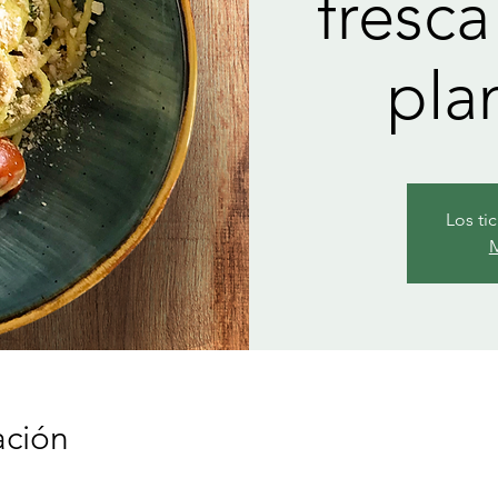
fresca
pla
Los ti
M
ación