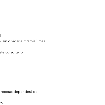
!
sin olvidar el tiramisú más 
te curso te lo 
e recetas dependerá del 
to.