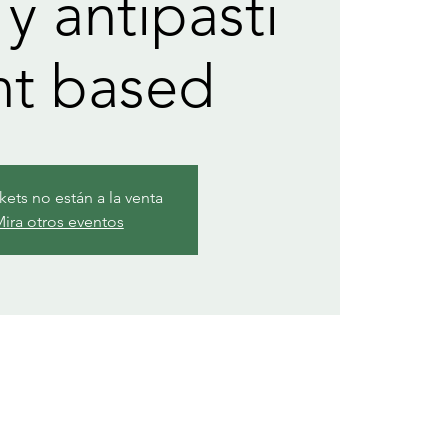
 y antipasti
nt based
ckets no están a la venta
ira otros eventos