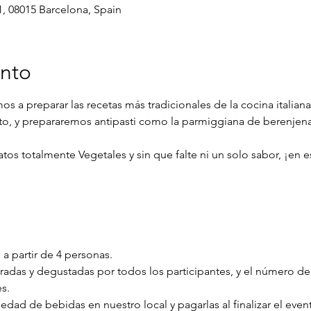
1, 08015 Barcelona, Spain
ento
s a preparar las recetas más tradicionales de la cocina italiana
to, y prepararemos antipasti como la parmiggiana de berenjena, 
s totalmente Vegetales y sin que falte ni un solo sabor, ¡en es
 a partir de 4 personas.
oradas y degustadas por todos los participantes, y el número d
s.
iedad de bebidas en nuestro local y pagarlas al finalizar el even