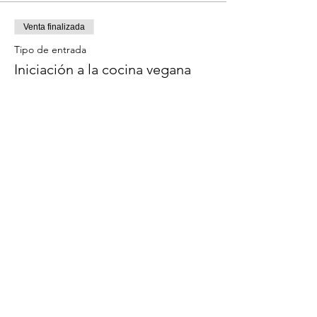
Venta finalizada
Tipo de entrada
Iniciación a la cocina vegana
Este ticket incluye una bebida de 
bienvenida y la degustación de todos los 
platos preparados en el curso.
Precio
59,00 €
Compartir este evento