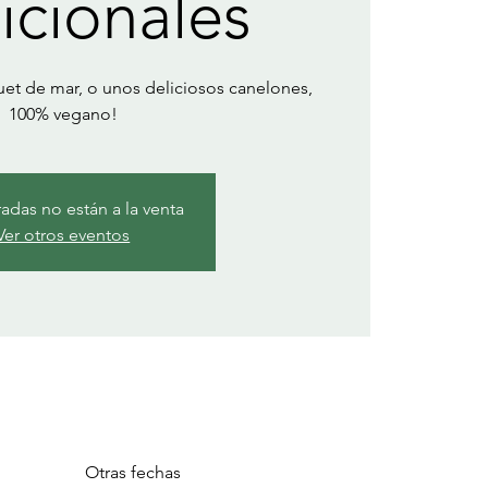
icionales
uet de mar, o unos deliciosos canelones,
100% vegano!
radas no están a la venta
Ver otros eventos
Otras fechas