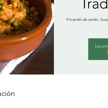
Trad
Fricandó de seitán, Suq
Las ent
ación