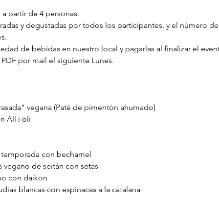
 a partir de 4 personas.
oradas y degustadas por todos los participantes, y el número d
s.
iedad de bebidas en nuestro local y pagarlas al finalizar el even
n PDF por mail el siguiente Lunes.
brasada” vegana (Paté de pimentón ahumado)
All i oli
 temporada con bechamel
 vegano de seitán con setas
no con daikon
udías blancas con espinacas a la catalana