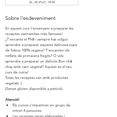
dv., 02 d’oct., 18:30
Sobre l'esdeveniment
En aquest curs t'ensenyem a preparar les 
receptes vietnamites més famoses!
¿T'encanta el Phở i sempre has volgut 
aprendre a preparar aquesta deliciosa sopa 
de fideus 100% vegana? T'encanten els 
rotllets de primavera fregits? O vols 
aprendre a preparar un deliciós Bon chả 
chay amb carn vegetal? Aquest és el teu 
curs de cuina!
Totes les receptes són amb productes 
vegetals :)
(Sense gluten disponible a petició).
Atenció!
Els cursos s'impartiran en grups de 
mínim 4 persones.
Les receptes seran elaborades i 