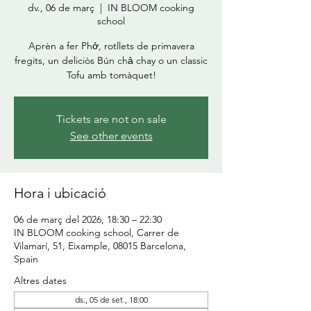
dv., 06 de març
  |  
IN BLOOM cooking
school
Aprèn a fer Phở, rotllets de primavera
fregits, un deliciòs Bún chả chay o un classic
Tofu amb tomàquet!
Tickets are not on sale
See other events
Hora i ubicació
06 de març del 2026, 18:30 – 22:30
IN BLOOM cooking school, Carrer de
Vilamarí, 51, Eixample, 08015 Barcelona,
Spain
Altres dates
ds., 05 de set., 18:00