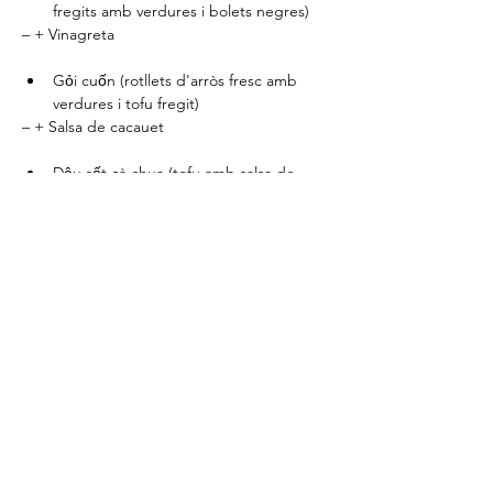
fregits amb verdures i bolets negres)
– + Vinagreta
Gỏi cuốn (rotllets d'arròs fresc amb 
verdures i tofu fregit)
– + Salsa de cacauet
Dậu sốt cà chua (tofu amb salsa de 
tomàquet)
NƯỚC MẮM chay (salsa de peix 
vegana)
Chè Chuối (pudí de plàtan i coco amb 
perles de tapioca)
Comparteix l'esdeveniment