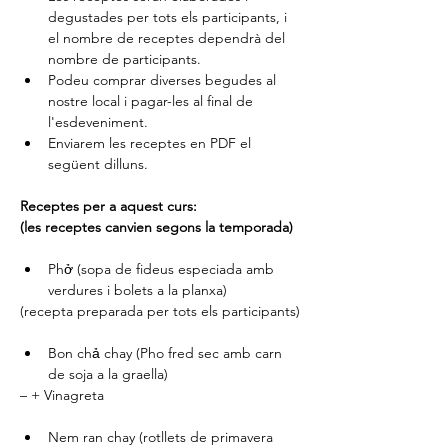
degustades per tots els participants, i 
el nombre de receptes dependrà del 
nombre de participants.
Podeu comprar diverses begudes al 
nostre local i pagar-les al final de 
l'esdeveniment.
Enviarem les receptes en PDF el 
següent dilluns.
Receptes per a aquest curs: 
(les receptes canvien segons la temporada)
Phở (sopa de fideus especiada amb 
verdures i bolets a la planxa)
(recepta preparada per tots els participants)
Bon chả chay (Pho fred sec amb carn 
de soja a la graella)
– + Vinagreta
Nem ran chay (rotllets de primavera 