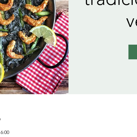
v
ó
16:00