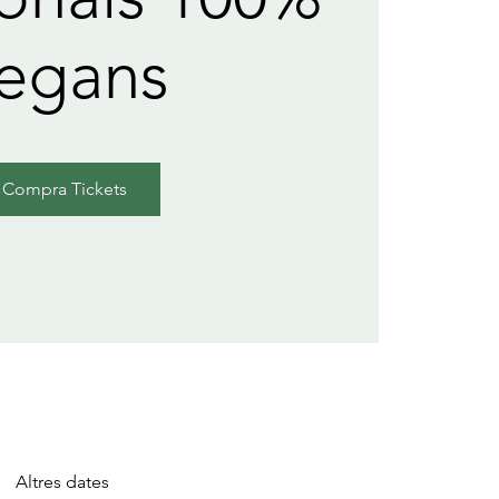
egans
Compra Tickets
Altres dates