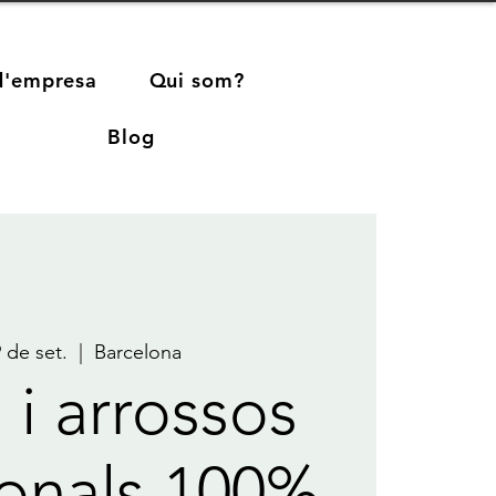
d'empresa
Qui som?
Blog
9 de set.
  |  
Barcelona
 i arrossos
ionals 100%