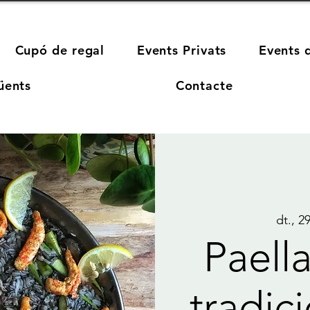
Cupó de regal
Events Privats
Events 
üents
Contacte
dt., 2
Paella
tradic