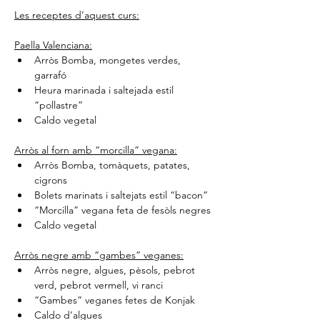
Les receptes d’aquest curs:
Paella Valenciana:
Arròs Bomba, mongetes verdes, 
garrafó
Heura marinada i saltejada estil 
“pollastre”
Caldo vegetal
Arròs al forn amb “morcilla” vegana:
Arròs Bomba, tomàquets, patates, 
cigrons
Bolets marinats i saltejats estil “bacon”
“Morcilla” vegana feta de fesòls negres
Caldo vegetal
Arròs negre amb “gambes” veganes:
Arròs negre, algues, pèsols, pebrot 
verd, pebrot vermell, vi ranci
“Gambes” veganes fetes de Konjak
Caldo d’algues