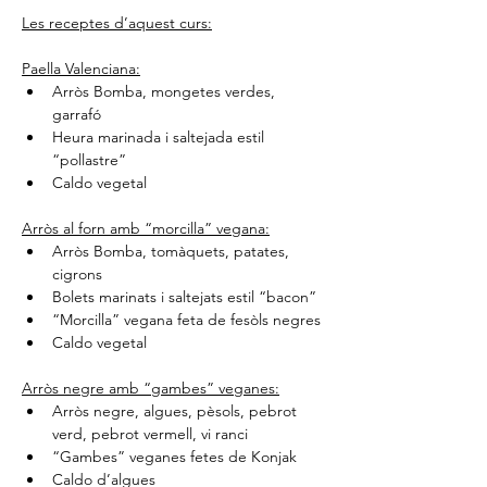
Les receptes d’aquest curs:
Paella Valenciana:
Arròs Bomba, mongetes verdes, 
garrafó
Heura marinada i saltejada estil 
“pollastre”
Caldo vegetal
Arròs al forn amb “morcilla” vegana:
Arròs Bomba, tomàquets, patates, 
cigrons
Bolets marinats i saltejats estil “bacon”
“Morcilla” vegana feta de fesòls negres
Caldo vegetal
Arròs negre amb “gambes” veganes:
Arròs negre, algues, pèsols, pebrot 
verd, pebrot vermell, vi ranci
“Gambes” veganes fetes de Konjak
Caldo d’algues