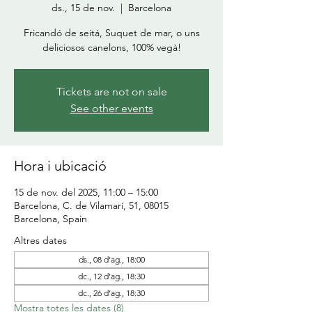
ds., 15 de nov.
  |  
Barcelona
Fricandó de seitá, Suquet de mar, o uns
deliciosos canelons, 100% vegà!
Tickets are not on sale
See other events
Hora i ubicació
15 de nov. del 2025, 11:00 – 15:00
Barcelona, C. de Vilamarí, 51, 08015
Barcelona, Spain
Altres dates
ds., 08 d’ag., 18:00
dc., 12 d’ag., 18:30
dc., 26 d’ag., 18:30
Mostra totes les dates (8)