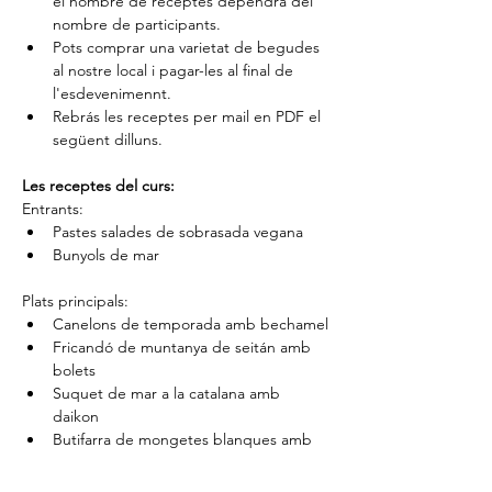
el nombre de receptes dependrà del 
nombre de participants.
Pots comprar una varietat de begudes 
al nostre local i pagar-les al final de 
l'esdevenimennt.
Rebrás les receptes per mail en PDF el 
següent dilluns.
Les receptes del curs:
Entrants:
Pastes salades de sobrasada vegana
Bunyols de mar
Plats principals:
Canelons de temporada amb bechamel
Fricandó de muntanya de seitán amb 
bolets
Suquet de mar a la catalana amb 
daikon
Butifarra de mongetes blanques amb 
espinacs a la catalana