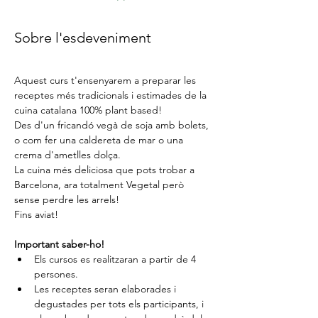
Sobre l'esdeveniment
Aquest curs t'ensenyarem a preparar les 
receptes més tradicionals i estimades de la 
cuina catalana 100% plant based!
Des d'un fricandó vegà de soja amb bolets, 
o com fer una caldereta de mar o una 
crema d'ametlles dolça.
La cuina més deliciosa que pots trobar a 
Barcelona, ​​ara totalment Vegetal però 
sense perdre les arrels!
Fins aviat!
Important saber-ho!
Els cursos es realitzaran a partir de 4 
persones.
Les receptes seran elaborades i 
degustades per tots els participants, i 