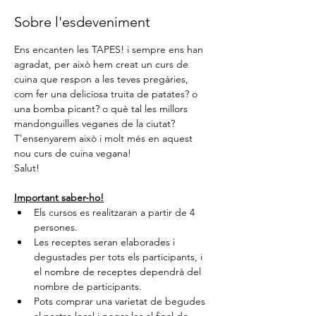
Sobre l'esdeveniment
Ens encanten les TAPES! i sempre ens han 
agradat, per això hem creat un curs de 
cuina que respon a les teves pregàries, 
com fer una deliciosa truita de patates? o 
una bomba picant? o què tal les millors 
mandonguilles veganes de la ciutat? 
T'ensenyarem això i molt més en aquest 
nou curs de cuina vegana!
Salut!
Important saber-ho!
Els cursos es realitzaran a partir de 4 
persones.
Les receptes seran elaborades i 
degustades per tots els participants, i 
el nombre de receptes dependrà del 
nombre de participants.
Pots comprar una varietat de begudes 
al nostre local i pagar-les al final de 