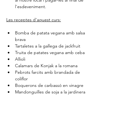
l'esdeveniment. 
Les receptes d’aquest curs:
Bomba de patata vegana amb salsa 
brava
Tartaletes a la gallega de jackfruit
Truita de patates vegana amb ceba
Allioli
Calamars de Konjak a la romana
Pebrots farcits amb brandada de 
coliflor
Boquerons de carbassó en vinagre
Mandonguilles de soja a la jardinera
Ensaladilla vegana amb tonyina de 
cigrons
Comparteix l'esdeveniment