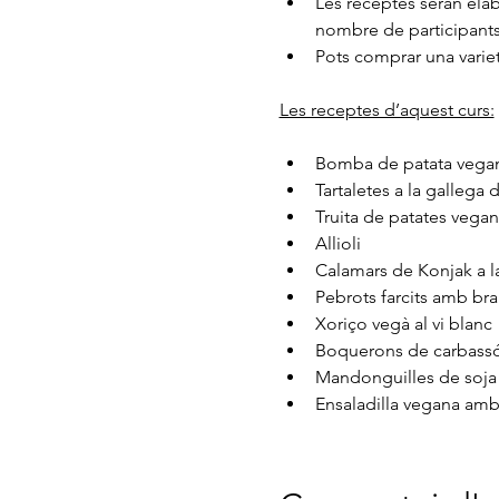
Les receptes seran elab
nombre de participants
Pots comprar una variet
Les receptes d’aquest curs:
Bomba de patata vegan
Tartaletes a la gallega d
Truita de patates vega
Allioli
Calamars de Konjak a 
Pebrots farcits amb bra
Xoriço vegà al vi blanc
Boquerons de carbassó
Mandonguilles de soja a
Ensaladilla vegana amb