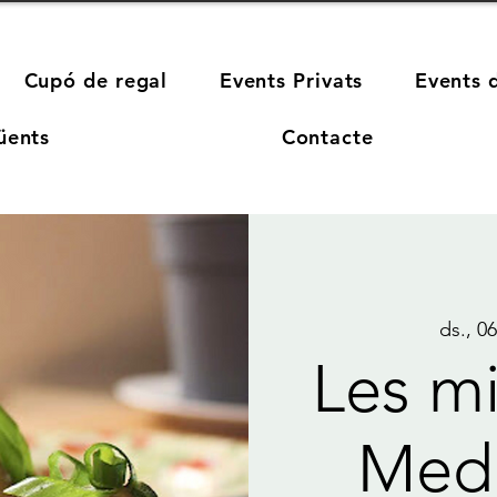
Cupó de regal
Events Privats
Events 
üents
Contacte
ds., 0
Les mi
Medi