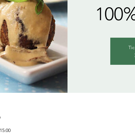
100%
Tic
ó
 15:00