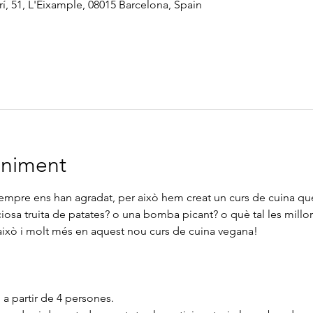
í, 51, L'Eixample, 08015 Barcelona, Spain
eniment
empre ens han agradat, per això hem creat un curs de cuina que
ciosa truita de patates? o una bomba picant? o què tal les mill
això i molt més en aquest nou curs de cuina vegana!
n a partir de 4 persones.