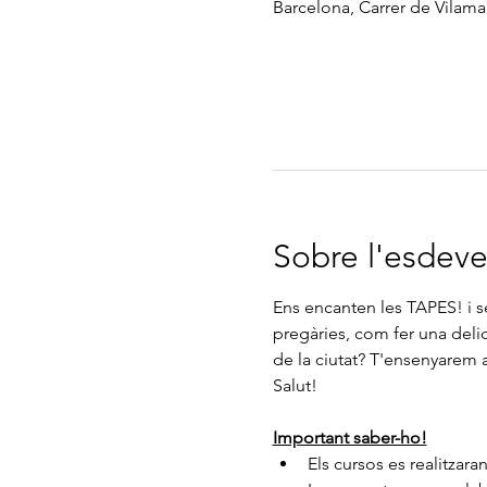
Barcelona, Carrer de Vilamar
Sobre l'esdev
Ens encanten les TAPES! i s
pregàries, com fer una deli
de la ciutat? T'ensenyarem 
Salut!
Important saber-ho!
Els cursos es realitzara