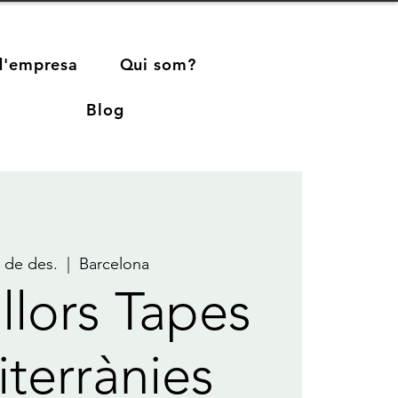
d'empresa
Qui som?
Blog
6 de des.
  |  
Barcelona
llors Tapes
terrànies