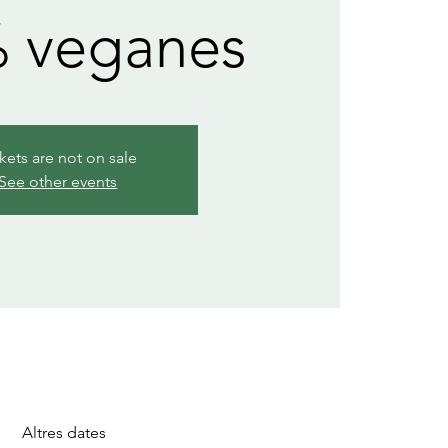
 veganes
kets are not on sale
See other events
Altres dates