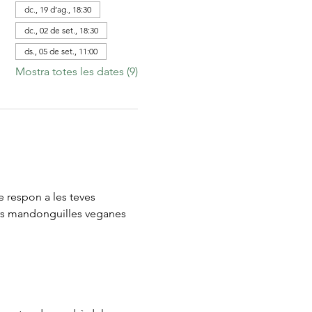
dc., 19 d’ag., 18:30
dc., 02 de set., 18:30
ds., 05 de set., 11:00
Mostra totes les dates (9)
 respon a les teves 
ors mandonguilles veganes 