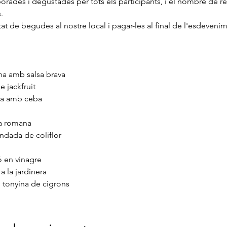
orades i degustades per tots els participants, i el nombre de 
.
at de begudes al nostre local i pagar-les al final de l'esdevenim
a amb salsa brava
e jackfruit
na amb ceba
la romana
ndada de coliflor
 en vinagre
 la jardinera
 tonyina de cigrons