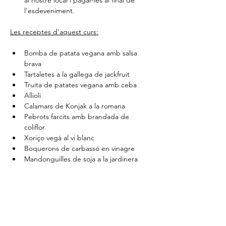
l'esdeveniment. 
Les receptes d’aquest curs:
Bomba de patata vegana amb salsa 
brava
Tartaletes a la gallega de jackfruit
Truita de patates vegana amb ceba
Allioli
Calamars de Konjak a la romana
Pebrots farcits amb brandada de 
coliflor
Xoriço vegà al vi blanc
Boquerons de carbassó en vinagre
Mandonguilles de soja a la jardinera
Ensaladilla vegana amb tonyina de 
cigrons
Comparteix l'esdeveniment