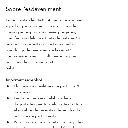
Sobre l'esdeveniment
Ens encanten les TAPES! i sempre ens han 
agradat, per això hem creat un curs de 
cuina que respon a les teves pregàries, 
com fer una deliciosa truita de patates? o 
una bomba picant? o què tal les millors 
mandonguilles veganes de la ciutat? 
T'ensenyarem això i molt més en aquest 
nou curs de cuina vegana!
Salut!
Important saber-ho!
Els cursos es realitzaran a partir de 4 
persones.
Les receptes seran elaborades i 
degustades per tots els participants, i 
el nombre de receptes dependrà del 
nombre de participants.
Pots comprar una varietat de begudes 
al nostre local i pagar-les al final de 