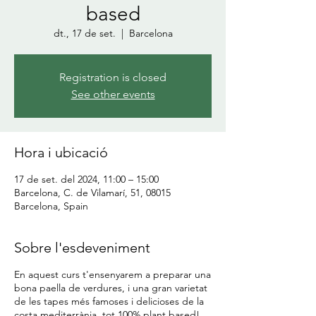
based
dt., 17 de set.
  |  
Barcelona
Registration is closed
See other events
Hora i ubicació
17 de set. del 2024, 11:00 – 15:00
Barcelona, C. de Vilamarí, 51, 08015
Barcelona, Spain
Sobre l'esdeveniment
En aquest curs t'ensenyarem a preparar una
bona paella de verdures, i una gran varietat
de les tapes més famoses i delicioses de la
costa mediterrània, tot 100% plant based!