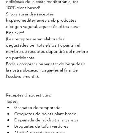
delicioses de la costa mediterrània, tot 
100% plant based!
Si vols aprendre receptes 
hispanomediterrànies amb productes 
d'origen vegetal, aquest és el teu curs!
Fins aviat!
(Les receptes seran elaborades i 
degustades per tots els participants i el 
nombre de receptes dependrà del nombre 
de participants.
Podeu comprar una varietat de begudes a 
la nostra ubicació i pagar-les al final de 
l'esdeveniment :).
Receptes d'aquest curs:
Tapes:
Gaspatxo de temporada
Croquetes de bolets plant based
Empanada de jackfruit a la gallega
Broquetes de tofu i verdures
"Truita" de patates vegana