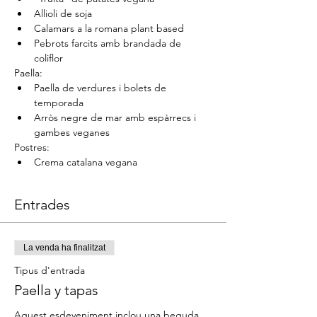
Allioli de soja
Calamars a la romana plant based
Pebrots farcits amb brandada de 
coliflor
Paella:
Paella de verdures i bolets de 
temporada
Arròs negre de mar amb espàrrecs i 
gambes veganes
Postres:
Crema catalana vegana
Entrades
La venda ha finalitzat
Tipus d'entrada
Paella y tapas
Aquest esdeveniment inclou una beguda 