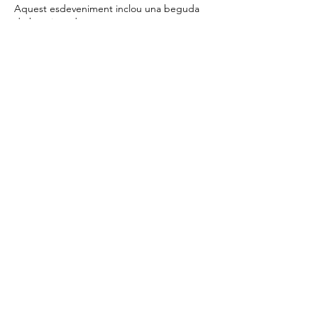
Aquest esdeveniment inclou una beguda 
Preu
59,00 €
Comparteix l'esdeveniment