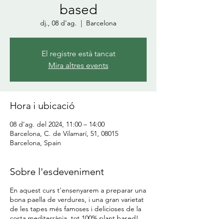
based
dj., 08 d’ag.
  |  
Barcelona
El registre està tancat
Mira altres events
Hora i ubicació
08 d’ag. del 2024, 11:00 – 14:00
Barcelona, C. de Vilamarí, 51, 08015
Barcelona, Spain
Sobre l'esdeveniment
En aquest curs t'ensenyarem a preparar una
bona paella de verdures, i una gran varietat
de les tapes més famoses i delicioses de la
costa mediterrània, tot 100% plant based!