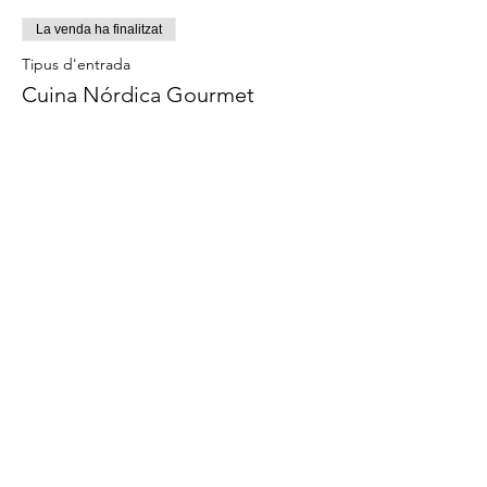
La venda ha finalitzat
Tipus d'entrada
Cuina Nórdica Gourmet
Aquest esdeveniment inclou una beguda 
Preu
59,00 €
Comparteix l'esdeveniment