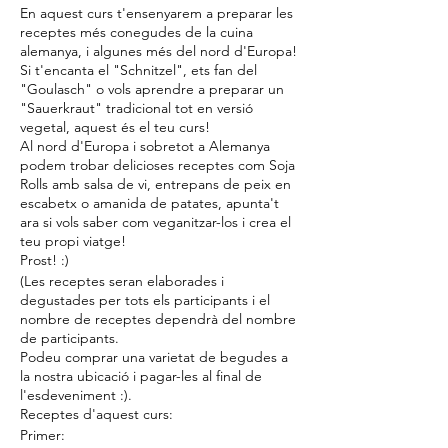
En aquest curs t'ensenyarem a preparar les
receptes més conegudes de la cuina
alemanya, i algunes més del nord d'Europa!
Si t'encanta el "Schnitzel", ets fan del
"Goulasch" o vols aprendre a preparar un
"Sauerkraut" tradicional tot en versió
vegetal, aquest és el teu curs!
Al nord d'Europa i sobretot a Alemanya
podem trobar delicioses receptes com Soja
Rolls amb salsa de vi, entrepans de peix en
escabetx o amanida de patates, apunta't
ara si vols saber com veganitzar-los i crea el
teu propi viatge!
Prost! :)
(Les receptes seran elaborades i
degustades per tots els participants i el
nombre de receptes dependrà del nombre
de participants.
Podeu comprar una varietat de begudes a
la nostra ubicació i pagar-les al final de
l'esdeveniment :).
Receptes d'aquest curs:
Primer: