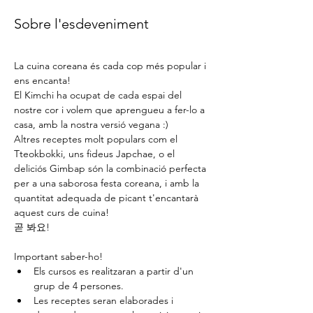
Sobre l'esdeveniment
La cuina coreana és cada cop més popular i 
ens encanta!
El Kimchi ha ocupat de cada espai del 
nostre cor i volem que aprengueu a fer-lo a 
casa, amb la nostra versió vegana :)
Altres receptes molt populars com el 
Tteokbokki, uns fideus Japchae, o el 
deliciós Gimbap són la combinació perfecta 
per a una saborosa festa coreana, i amb la 
quantitat adequada de picant t'encantarà 
aquest curs de cuina!
곧 봐요!
Important saber-ho!
Els cursos es realitzaran a partir d'un 
grup de 4 persones.
Les receptes seran elaborades i 