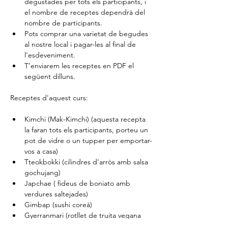
degustades per tots els participants, i 
el nombre de receptes dependrà del 
nombre de participants.
Pots comprar una varietat de begudes 
al nostre local i pagar-les al final de 
l'esdeveniment.
T’enviarem les receptes en PDF el 
següent dilluns.
Receptes d'aquest curs:
Kimchi (Mak-Kimchi) (aquesta recepta 
la faran tots els participants, porteu un 
pot de vidre o un tupper per emportar-
vos a casa)
Tteokbokki (cilindres d'arròs amb salsa 
gochujang)
Japchae ( fideus de boniato amb 
verdures saltejades)
Gimbap (sushi coreà)
Gyerranmari (rotllet de truita vegana 
amb verdures)