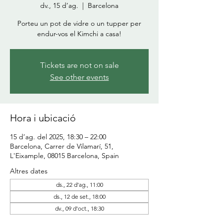
dv., 15 d’ag.
  |  
Barcelona
Porteu un pot de vidre o un tupper per
endur-vos el Kimchi a casa!
Tickets are not on sale
See other events
Hora i ubicació
15 d’ag. del 2025, 18:30 – 22:00
Barcelona, Carrer de Vilamarí, 51,
L'Eixample, 08015 Barcelona, Spain
Altres dates
ds., 22 d’ag., 11:00
ds., 12 de set., 18:00
dv., 09 d’oct., 18:30