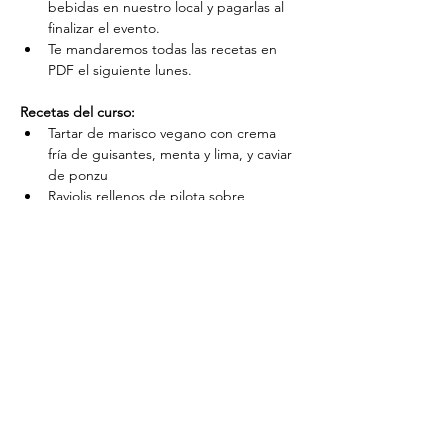
bebidas en nuestro local y pagarlas al 
finalizar el evento.
Te mandaremos todas las recetas en 
PDF el siguiente lunes.
Recetas del curso:
Tartar de marisco vegano con crema 
fría de guisantes, menta y lima, y caviar 
de ponzu
Raviolis rellenos de pilota sobre 
consomé de caldo navideño y tempura 
de puerros y setas
Asado de seitán con setas, nueces, 
ciruelas, vi ranci acompañado de 
patatas hasselback al romero
Mousse de chocolate y cava con 
crumble de galleta de canela y 
almendra
Comparteix l'esdeveniment