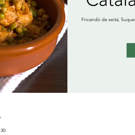
Fricandó de seitá, Suque
ó
:30