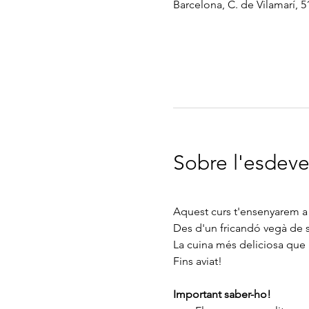
Barcelona, C. de Vilamarí, 5
Sobre l'esdev
Aquest curs t'ensenyarem a 
Des d'un fricandó vegà de 
La cuina més deliciosa que p
Fins aviat!
Important saber-ho!