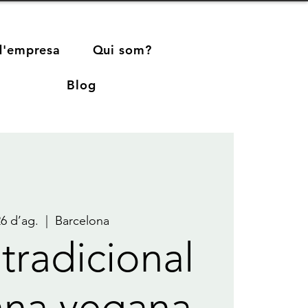
d'empresa
Qui som?
Blog
26 d’ag.
  |  
Barcelona
tradicional
ana vegana