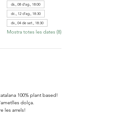
ds., 08 d’ag., 18:00
dc., 12 d’ag., 18:30
dv., 04 de set., 18:30
Mostra totes les dates (8)
 catalana 100% plant based!
ametlles dolça.
 les arrels!