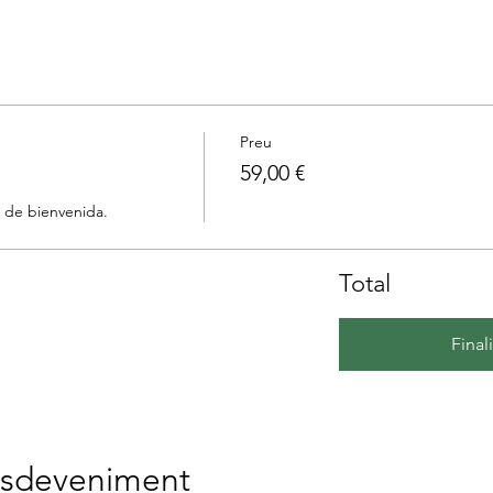
Preu
59,00 €
Total
Final
esdeveniment