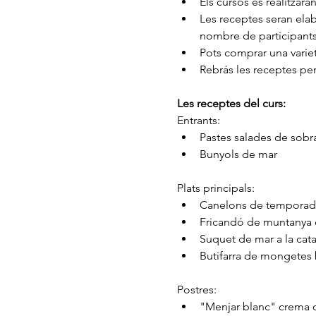
Els cursos es realitzara
Les receptes seran elab
nombre de participants
Pots comprar una variet
Rebrás les receptes per
Les receptes del curs:
Entrants:
Pastes salades de sob
Bunyols de mar
Plats principals:
Canelons de tempora
Fricandó de muntanya 
Suquet de mar a la cat
Butifarra de mongetes 
Postres:
"Menjar blanc" crema 