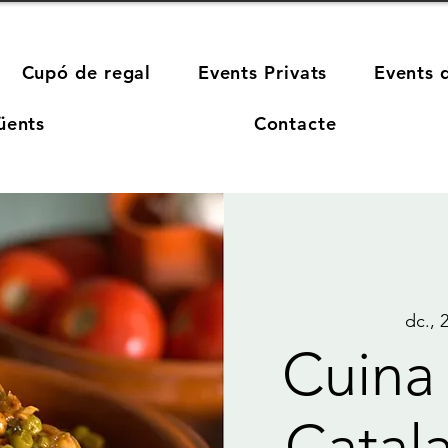
Cupó de regal
Events Privats
Events 
üents
Contacte
dc., 
Cuina 
Catal