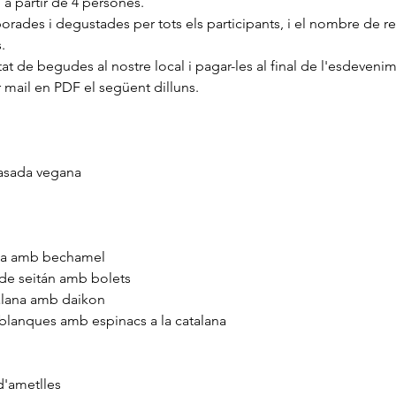
n a partir de 4 persones.
orades i degustades per tots els participants, i el nombre de 
.
at de begudes al nostre local i pagar-les al final de l'esdeveni
 mail en PDF el següent dilluns.
rasada vegana
da amb bechamel
de seitán amb bolets
alana amb daikon
blanques amb espinacs a la catalana
d'ametlles