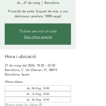
dc., 27 de maig
  |  
Barcelona
Fricandó de seitá, Suquet de mar, o uns
deliciosos canelons, 100% vegà!
Tickets are not on sale
See other events
Hora i ubicació
27 de maig del 2026, 18:30 – 22:30
Barcelona, C. de Vilamarí, 51, 08015
Barcelona, Spain
Altres dates
ds., 08 d’ag., 18:00
dc., 12 d’ag., 18:30
dc., 26 d’ag., 18:30
Mostra totes les dates (8)