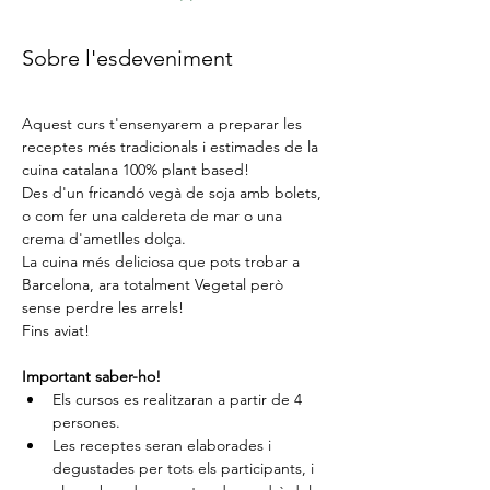
Sobre l'esdeveniment
Aquest curs t'ensenyarem a preparar les 
receptes més tradicionals i estimades de la 
cuina catalana 100% plant based!
Des d'un fricandó vegà de soja amb bolets, 
o com fer una caldereta de mar o una 
crema d'ametlles dolça.
La cuina més deliciosa que pots trobar a 
Barcelona, ​​ara totalment Vegetal però 
sense perdre les arrels!
Fins aviat!
Important saber-ho!
Els cursos es realitzaran a partir de 4 
persones.
Les receptes seran elaborades i 
degustades per tots els participants, i 